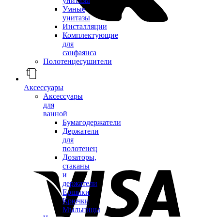
унитазы
Умные
унитазы
Инсталляции
Комплектующие
для
санфаянса
Полотенцесушители
Аксессуары
Аксессуары
для
ванной
Бумагодержатели
Держатели
для
полотенец
Дозаторы,
стаканы
и
держатели
Ершики
Крючки
Мыльницы