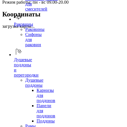
Режим работы: пн - вс 09.00-20.00
для
смесителей
Координаты
Раковины
загрузка карты...
Раковины
Сифоны
для
раковин
Душевые
поддоны
и
перегородки
Душевые
поддоны
Карнизы
для
поддонов
Панели
для
поддонов
Поддоны
Рамы