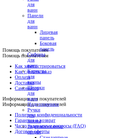
для
ванн
Панели
для
ванн
Лицевая
панель
Боковая
панель
Помощь покупателям
Сифоны
Помощь покупателям
для
ванн
Как зарегистрироваться
Карнизы
Как сделать заказ
для
Оплата
ванны
Доставка
Шторки
Самовывоз
для
Информация для покупателей
ванн
Информация для покупателей
Подголовники
Ручки
Политика конфиденциальности
для
Гарантия и возврат
ванны
Часто задаваемые вопросы (FAQ)
Гидромассажные
Договор оферты
опции
Стандартные