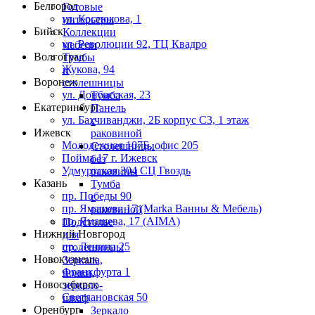
Белгород
Готовые
ул. Костюкова, 1
интерьеры
Бийск
Коллекции
ул. Революции 92, ТЦ Квадро
мебели
Волгоград
Тумбы
Жукова, 94
и
Воронеж
столешницы
ул. Донбасская, 23
Тумба
Екатеринбург
Панель
ул. Бахчиванджи, 2Б корпус С3, 1 этаж
с
Ижевск
раковиной
Молодежная 107Б, офис 205
Столешницы
Пойма 17 г. Ижевск
без
Удмуртская 304 СЦ Гвоздь
раковины
Казань
Тумба
пр. Победы 90
с
пр. Ямашева 17 (Marka Ванны & Мебель)
раковиной
пр. Ямашева, 17 (AIMA)
Подстолье
Нижний Новгород
для
пр. Ленина 25
столешницы
Новокузнецк
Зеркала,
Франкфурта 1
полки,
Новосибирск
зеркало-
Светлановская 50
шкаф
Оренбург
Зеркало