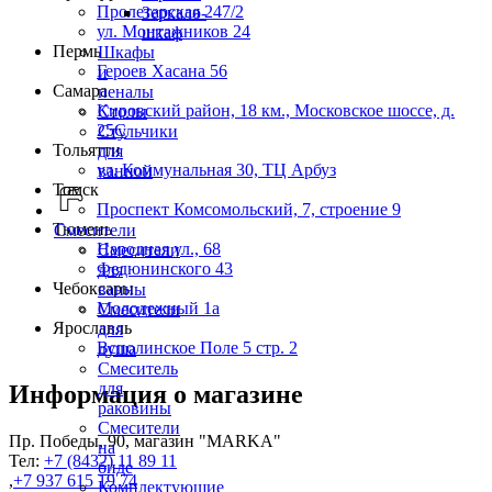
Пролетарская 247/2
Зеркало-
ул. Монтажников 24
шкаф
Пермь
Шкафы
Героев Хасана 56
и
Самара
пеналы
Кировский район, 18 км., Московское шоссе, д.
Столы
25С
Стульчики
Тольятти
для
ул. Коммунальная 30, ТЦ Арбуз
ванной
Томск
Проспект Комсомольский, 7, строение 9
Тюмень
Смесители
Народная ул., 68
Смесители
Федюнинского 43
для
Чебоксары
ванны
Молодежный 1а
Смесители
Ярославль
для
Всполинское Поле 5 стр. 2
душа
Смеситель
для
Информация о магазине
раковины
Смесители
Пр. Победы, 90, магазин "MARKA"
на
Тел:
+7 (8432) 11 89 11
биде
,
+7 937 615 19 74
Комплектующие