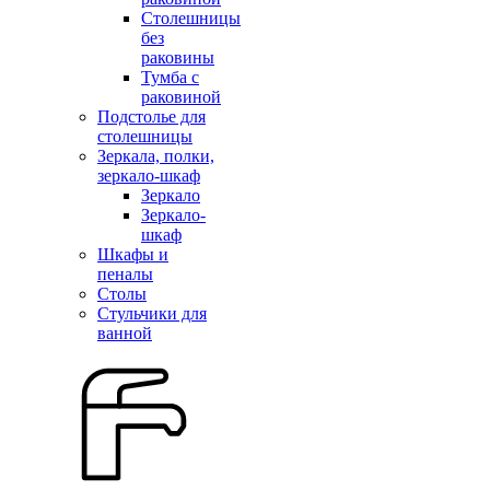
Столешницы
без
раковины
Тумба с
раковиной
Подстолье для
столешницы
Зеркала, полки,
зеркало-шкаф
Зеркало
Зеркало-
шкаф
Шкафы и
пеналы
Столы
Стульчики для
ванной