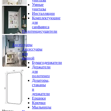
унитазы
Умные
унитазы
Инсталляции
Комплектующие
для
санфаянса
Полотенцесушители
Аксессуары
Аксессуары
для
ванной
Бумагодержатели
Держатели
для
полотенец
Дозаторы,
стаканы
и
держатели
Ершики
Крючки
Мыльницы