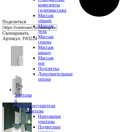
комплекты
гидромассажа
Массаж
общий
Поделиться
Массаж
тела
Скопировать
Массаж
Артикул: У83224
спины
Массаж
шиацу
Массаж
ног
Подсветка
Дополнительные
опции
Унитазы
и
полотенцесушители
Унитазы
Напольные
унитазы
Подвесные