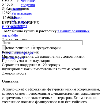
Итого:
Чистящее
5 450 Р
средство
Добавить опцию
Войти
12690
Регистрация
Акции
12 690 Р
Магазины
КУПИТЬ
В КОРЗИНЕ
Контакты
В КОРЗИНЕ
О
Товар можно купить
в рассрочку
в наших розничных
нас
магазинах
2 года гарантии
Влагостойкие материалы
Готовое решение. Не требует сборки
Конструкция без ручек
Войти
Регистрация
Мягкое закрывание. Дверные петли с доводчиками
корзина пуста
Простой уход и эксплуатация
Сервисная поддержка в 120 городах
Функциональная и вместительная система хранения
Экологичность
Описание:
Зеркало-шкаф с эффектным футуристическим оформлением,
которое станет превосходным функциональным украшением
современных или эклектичных интерьеров. Его массивное
стеклянное полотно французского или бельгийского