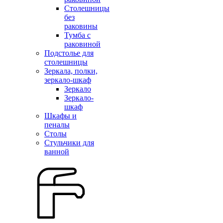
Столешницы
без
раковины
Тумба с
раковиной
Подстолье для
столешницы
Зеркала, полки,
зеркало-шкаф
Зеркало
Зеркало-
шкаф
Шкафы и
пеналы
Столы
Стульчики для
ванной