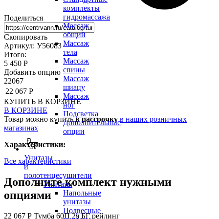
комплекты
гидромассажа
Поделиться
Массаж
общий
Скопировать
Массаж
Артикул: У56083
тела
Итого:
Массаж
5 450 Р
спины
Добавить опцию
Массаж
22067
шиацу
22 067 Р
Массаж
КУПИТЬ
В КОРЗИНЕ
ног
В КОРЗИНЕ
Подсветка
Товар можно купить
в рассрочку
в наших розничных
Дополнительные
магазинах
опции
Характеристики:
Унитазы
Все характеристики
и
полотенцесушители
Дополните комплект нужными
Унитазы
опциями
Напольные
унитазы
Подвесные
22 067 Р
Тумба 60П 2я БГ рейлинг