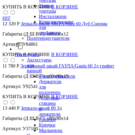
унитазы
Умные
КУПИТЬ
В КОРЗИНЕ
В КОРЗИНЕ
унитазы
Инсталляции
HIT
Комплектующие
12 320 Р
Зеркало-шкаф МИРА/Mira 60 Дуб Сонома
для
санфаянса
Габариты (Д Ш В Г): x60x90x12
Полотенцесушители
Артикул: У84861
Аксессуары
КУПИТЬ
В КОРЗИНЕ
В КОРЗИНЕ
Аксессуары
для
11 780 Р
Зеркальный шкаф ГАУЛА/Gaula 60 2д графит
ванной
Бумагодержатели
Габариты (Д Ш В Г): x60x80x15
Держатели
Артикул: У92541
для
полотенец
КУПИТЬ
В КОРЗИНЕ
В КОРЗИНЕ
Дозаторы,
стаканы
13 440 Р
Зеркало-шкаф 80 3д
и
держатели
Габариты (Д Ш В Г): x80x80x14
Ершики
Крючки
Артикул: У37180
Мыльницы