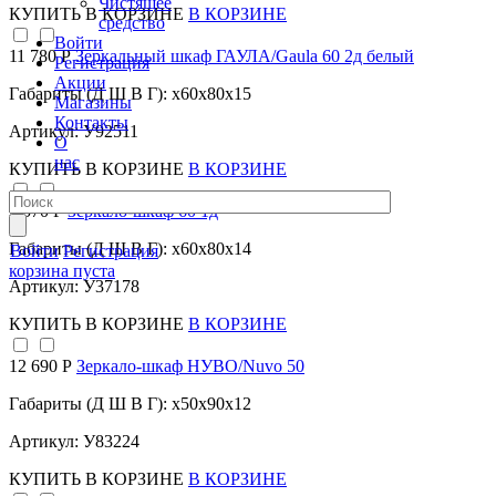
Чистящее
КУПИТЬ
В КОРЗИНЕ
В КОРЗИНЕ
средство
Войти
11 780 Р
Зеркальный шкаф ГАУЛА/Gaula 60 2д белый
Регистрация
Акции
Габариты (Д Ш В Г): x60x80x15
Магазины
Контакты
Артикул: У92511
О
нас
КУПИТЬ
В КОРЗИНЕ
В КОРЗИНЕ
9 570 Р
Зеркало-шкаф 60 1д
Габариты (Д Ш В Г): x60x80x14
Войти
Регистрация
корзина пуста
Артикул: У37178
КУПИТЬ
В КОРЗИНЕ
В КОРЗИНЕ
12 690 Р
Зеркало-шкаф НУВО/Nuvo 50
Габариты (Д Ш В Г): x50x90x12
Артикул: У83224
КУПИТЬ
В КОРЗИНЕ
В КОРЗИНЕ