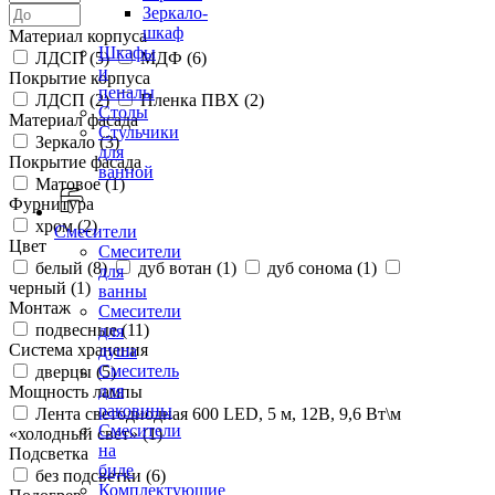
Зеркало-
шкаф
Материал корпуса
Шкафы
ЛДСП (
5
)
МДФ (
6
)
и
Покрытие корпуса
пеналы
ЛДСП (
2
)
Пленка ПВХ (
2
)
Столы
Материал фасада
Стульчики
Зеркало (
3
)
для
Покрытие фасада
ванной
Матовое (
1
)
Фурнитура
хром (
2
)
Смесители
Цвет
Смесители
белый (
8
)
дуб вотан (
1
)
дуб сонома (
1
)
для
черный (
1
)
ванны
Монтаж
Смесители
подвесные (
11
)
для
Система хранения
душа
Смеситель
дверцы (
5
)
для
Мощность лампы
раковины
Лента светодиодная 600 LED, 5 м, 12В, 9,6 Вт\м
Смесители
«холодный свет» (
1
)
на
Подсветка
биде
без подсветки (
6
)
Комплектующие