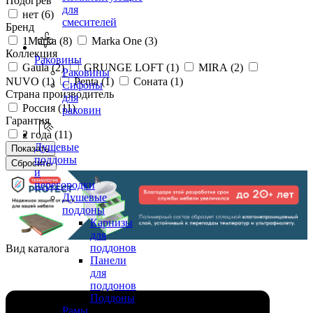
Подогрев
для
нет (
6
)
смесителей
Бренд
1Marka (
8
)
Marka One (
3
)
Коллекция
Раковины
Gaula (
2
)
GRUNGE LOFT (
1
)
MIRA (
2
)
Раковины
NUVO (
1
)
Penta (
1
)
Соната (
1
)
Сифоны
Страна производитель
для
Россия (
11
)
раковин
Гарантия
2 года (
11
)
Душевые
поддоны
и
перегородки
Душевые
поддоны
Карнизы
для
поддонов
Вид каталога
Панели
для
поддонов
Поддоны
Рамы