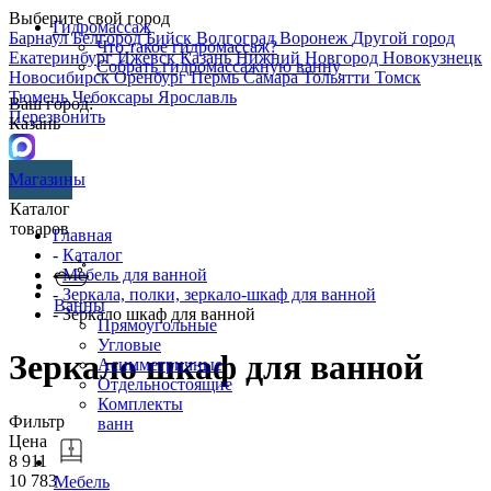
Выберите свой город
Гидромассаж
Барнаул
Белгород
Бийск
Волгоград
Воронеж
Другой город
Что такое гидромассаж?
Екатеринбург
Ижевск
Казань
Нижний Новгород
Новокузнецк
Собрать гидромассажную ванну
Новосибирск
Оренбург
Пермь
Самара
Тольятти
Томск
Тюмень
Чебоксары
Ярославль
Ваш город:
Перезвонить
Казань
Магазины
Каталог
товаров
Главная
-
Каталог
-
Мебель для ванной
-
Зеркала, полки, зеркало-шкаф для ванной
Ванны
- Зеркало шкаф для ванной
Прямоугольные
Угловые
Зеркало шкаф для ванной
Асимметричные
Отдельностоящие
Комплекты
Фильтр
ванн
Цена
8 911
10 783
Мебель