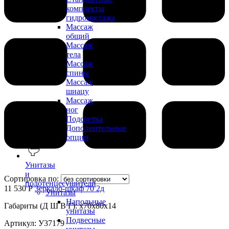
комплекты
гидромассажа
Массаж
общий
Массаж
тела
Массаж
спины
Массаж
шиацу
Массаж
ног
Подсветка
Дополнительные
опции
Унитазы
и
Сортировка по:
полотенцесушители
11 530 Р
Зеркало-шкаф 70 2д
Унитазы
Напольные
Габариты (Д Ш В Г): x70x80x14
унитазы
Подвесные
Артикул: У37179