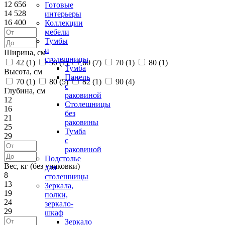
12 656
Готовые
14 528
интерьеры
16 400
Коллекции
мебели
Тумбы
и
Ширина, см
столешницы
42 (
1
)
50 (
1
)
60 (
7
)
70 (
1
)
80 (
1
)
Тумба
Высота, см
Панель
70 (
1
)
80 (
5
)
82 (
1
)
90 (
4
)
с
Глубина, см
раковиной
12
Столешницы
16
без
21
раковины
25
Тумба
29
с
раковиной
Подстолье
Вес, кг (без упаковки)
для
8
столешницы
13
Зеркала,
19
полки,
24
зеркало-
29
шкаф
Зеркало