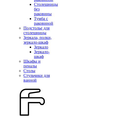
Столешницы
без
раковины
Тумба с
раковиной
Подстолье для
столешницы
Зеркала, полки,
зеркало-шкаф
Зеркало
Зеркало-
шкаф
Шкафы и
пеналы
Столы
Стульчики для
ванной