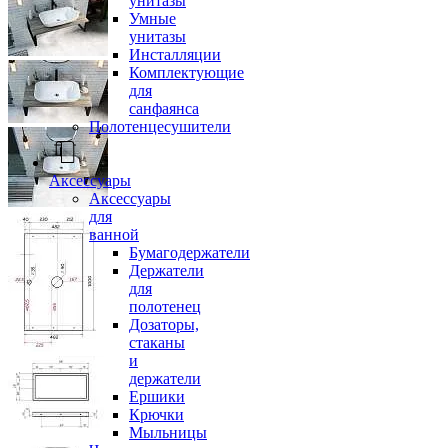
унитазы
Умные
унитазы
Инсталляции
Комплектующие
для
санфаянса
Полотенцесушители
Аксессуары
Аксессуары
для
ванной
Бумагодержатели
Держатели
для
полотенец
Дозаторы,
стаканы
и
держатели
Ершики
Крючки
Мыльницы