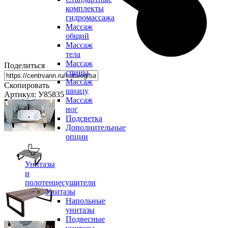
комплекты
гидромассажа
Массаж
общий
Массаж
тела
Массаж
Поделиться
спины
Массаж
Скопировать
шиацу
Артикул: У85835
Массаж
ног
Подсветка
Дополнительные
опции
Унитазы
и
полотенцесушители
Унитазы
Напольные
унитазы
Подвесные