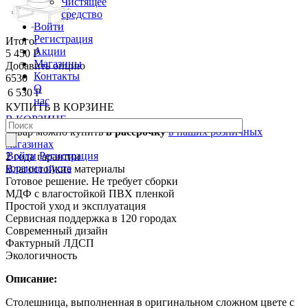
Чистящее
средство
Войти
Регистрация
Итого:
Акции
5 450 Р
Магазины
Добавить опцию
Контакты
6530
О
6 530 Р
нас
КУПИТЬ
В КОРЗИНЕ
В КОРЗИНЕ
Товар можно купить
в рассрочку
в наших розничных
магазинах
Войти
Регистрация
2 года гарантии
корзина пуста
Влагостойкие материалы
Готовое решение. Не требует сборки
МДФ с влагостойкой ПВХ пленкой
Простой уход и эксплуатация
Сервисная поддержка в 120 городах
Современный дизайн
Фактурный ЛДСП
Экологичность
Описание:
Столешница, выполненная в оригинальном сложном цвете с