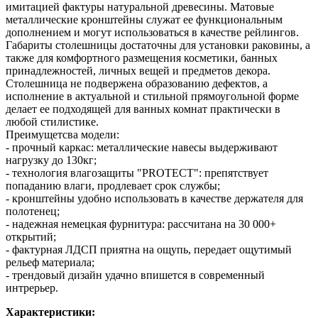
имитацией фактуры натуральной древесины. Матовые
металлические кронштейны служат ее функциональным
дополнением и могут использоваться в качестве рейлингов.
Габариты столешницы достаточны для установки раковины, а
также для комфортного размещения косметики, банных
принадлежностей, личных вещей и предметов декора.
Столешница не подвержена образованию дефектов, а
исполнение в актуальной и стильной прямоугольной форме
делает ее подходящей для ванных комнат практически в
любой стилистике.
Преимущетсва модели:
- прочный каркас: металлические навесы выдерживают
нагрузку до 130кг;
- технология влагозащиты "PROTECT": препятствует
попаданию влаги, продлевает срок службы;
- кронштейны удобно использовать в качестве держателя для
полотенец;
- надежная немецкая фурнитура: рассчитана на 30 000+
открытий;
- фактурная ЛДСП приятна на ощупь, передает ощутимый
рельеф материала;
- трендовый дизайн удачно впишется в современный
интрерьер.
Характеристики: