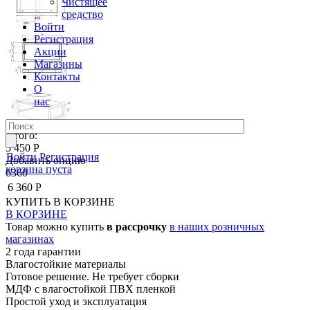
Чистящее
средство
Войти
Регистрация
Акции
Магазины
Контакты
О
нас
Итого:
5 450 Р
Войти
Регистрация
Добавить опцию
корзина пуста
6360
6 360 Р
КУПИТЬ
В КОРЗИНЕ
В КОРЗИНЕ
Товар можно купить
в рассрочку
в наших розничных
магазинах
2 года гарантии
Влагостойкие материалы
Готовое решение. Не требует сборки
МДФ с влагостойкой ПВХ пленкой
Простой уход и эксплуатация