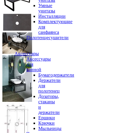
унитазы
Умные
унитазы
Инсталляции
Комплектующие
для
санфаянса
Полотенцесушители
Аксессуары
Аксессуары
для
ванной
Бумагодержатели
Держатели
для
полотенец
Дозаторы,
стаканы
и
держатели
Ершики
Крючки
Мыльницы