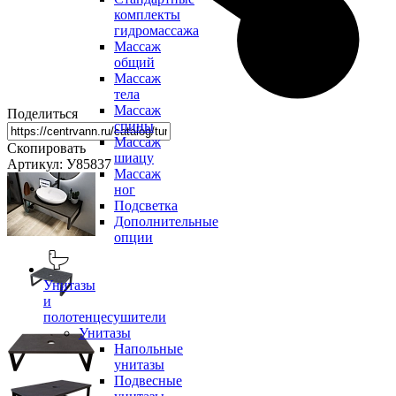
комплекты
гидромассажа
Массаж
общий
Массаж
тела
Массаж
Поделиться
спины
Массаж
Скопировать
шиацу
Артикул: У85837
Массаж
ног
Подсветка
Дополнительные
опции
Унитазы
и
полотенцесушители
Унитазы
Напольные
унитазы
Подвесные