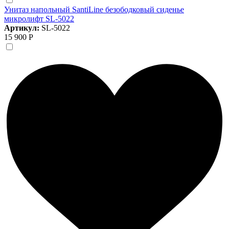
Унитаз напольный SantiLine безободковый сиденье
микролифт SL-5022
Артикул:
SL-5022
15 900 Р