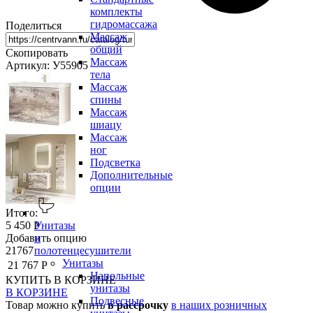
комплекты
гидромассажа
Поделиться
Массаж
общий
Скопировать
Массаж
Артикул: У55905
тела
Массаж
спины
Массаж
шиацу
Массаж
ног
Подсветка
Дополнительные
опции
Итого:
5 450 Р
Унитазы
Добавить опцию
и
21767
полотенцесушители
Унитазы
21 767 Р
Напольные
КУПИТЬ
В КОРЗИНЕ
унитазы
В КОРЗИНЕ
Подвесные
Товар можно купить
в рассрочку
в наших розничных