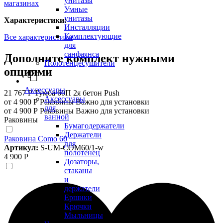
унитазы
магазинах
Умные
унитазы
Характеристики:
Инсталляции
Комплектующие
Все характеристики
для
санфаянса
Дополните комплект нужными
Полотенцесушители
опциями
Аксессуары
21 767 Р
Тумба 60П 2я бетон Push
Аксессуары
от 4 900 Р
Раковины
Важно для установки
для
от 4 900 Р
Раковины
Важно для установки
ванной
Раковины
Бумагодержатели
Держатели
Раковина Como 60
для
Артикул:
S-UM-COM60/1-w
полотенец
4 900 Р
Дозаторы,
стаканы
и
держатели
Ершики
Крючки
Мыльницы