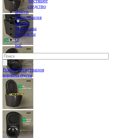
Чистящее
средство
Войти
Регистрация
Акции
Магазины
Контакты
О
нас
Войти
Регистрация
корзина пуста