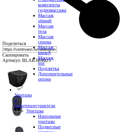
комплекты
гидромассажа
Массаж
общий
Массаж
тела
Массаж
спины
Поделиться
Массаж
шиацу
Скопировать
Массаж
Артикул: BLAR3BMi25
ног
Подсветка
Дополнительные
опции
Унитазы
и
полотенцесушители
Унитазы
Напольные
унитазы
Подвесные