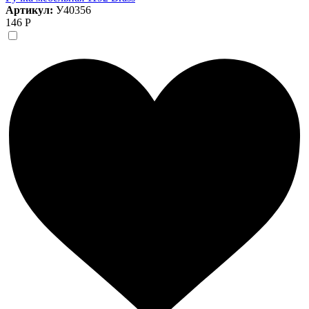
Артикул:
У40356
146 Р