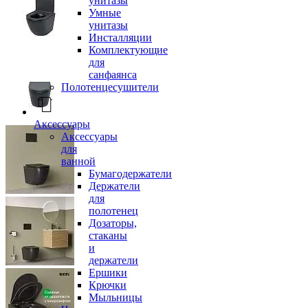
унитазы
Умные
унитазы
Инсталляции
Комплектующие
для
санфаянса
Полотенцесушители
Аксессуары
Аксессуары
для
ванной
Бумагодержатели
Держатели
для
полотенец
Дозаторы,
стаканы
и
держатели
Ершики
Крючки
Мыльницы