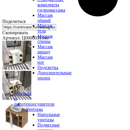
комплекты
гидромассажа
Массаж
общий
Поделиться
Массаж
тела
Скопировать
Массаж
Артикул: Ц0000031346
спины
Массаж
шиацу
Массаж
ног
Подсветка
Дополнительные
опции
Унитазы
и
полотенцесушители
Унитазы
Напольные
унитазы
Подвесные