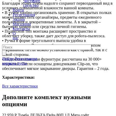
Чистящее
Благодаря этому тумба надолго сохранит первозданный вид в
средство
условиях повышенной влажности ванной комнаты.
Войти
• В тумбе удобно организовать хранение. В открытых полках
Регистрация
можно разместить органайзеры, предметы ежедневного
Акции
пользования и декоративные элементы. А в закрытой –
Магазины
бытовую химию или средства личной гигиены.
Контакты
• Подвесной тип монтажа расширяет пространство и
О
облегчает уборку, также дает доступ для робота-пылесоса.
нас
• Ручка в форме треугольного выпила удобна в
использовании. Дверца тумбы с универсальным типом
открывания: петли можно установить как с правой, так и с
левой стороны.
Войти
Регистрация
• Надежная немецкая фурнитура: рассчитана на 30 000+
корзина пуста
открытий. Петли оснащены доводчиками Clip-on, что
обеспечивает мягкое закрывание дверцы. Гарантия – 2 года.
Характеристики:
Все характеристики
Дополните комплект нужными
опциями
22 959 Р
Тумба ДЕЛЬТА/Delta 80П 1Д Мята софт