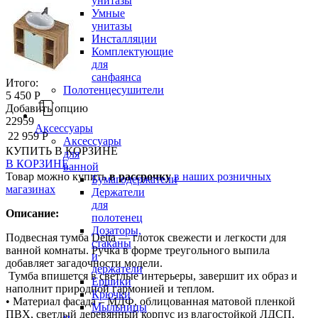
унитазы
Умные
унитазы
Инсталляции
Комплектующие
для
санфаянса
Итого:
Полотенцесушители
5 450 Р
Добавить опцию
22959
Аксессуары
22 959 Р
Аксессуары
КУПИТЬ
В КОРЗИНЕ
для
В КОРЗИНЕ
ванной
Товар можно купить
в рассрочку
в наших розничных
Бумагодержатели
магазинах
Держатели
для
Описание:
полотенец
Дозаторы,
Подвесная тумба Delta — глоток свежести и легкости для
стаканы
ванной комнаты. Ручка в форме треугольного выпила
и
добавляет загадочности модели.
держатели
Тумба впишется в светлые интерьеры, завершит их образ и
Ершики
наполнит природной гармонией и теплом.
Крючки
• Материал фасада – МДФ, облицованная матовой пленкой
Мыльницы
ПВХ, светлый деревянный корпус из влагостойкой ЛДСП.