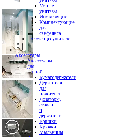
унитазы
Умные
унитазы
Инсталляции
Комплектующие
для
санфаянса
Полотенцесушители
Аксессуары
Аксессуары
для
ванной
Бумагодержатели
Держатели
для
полотенец
Дозаторы,
стаканы
и
держатели
Ершики
Крючки
Мыльницы