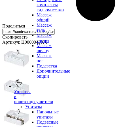
комплекты
гидромассажа
Массаж
общий
Массаж
Поделиться
тела
Массаж
Скопировать
спины
Артикул: Ц0000043976
Массаж
шиацу
Массаж
ног
Подсветка
Дополнительные
опции
Унитазы
и
полотенцесушители
Унитазы
Напольные
унитазы
Подвесные