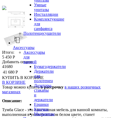
унитазы
Умные
унитазы
Инсталляции
Комплектующие
для
санфаянса
Полотенцесушители
Аксессуары
Аксессуары
Итого:
для
5 450 Р
ванной
Добавить опцию
Бумагодержатели
41680
Держатели
41 680 Р
для
КУПИТЬ
В КОРЗИНЕ
полотенец
В КОРЗИНЕ
Дозаторы,
Товар можно купить
в рассрочку
в наших розничных
стаканы
магазинах
и
держатели
Описание:
Ершики
Крючки
Тумба Glace - это изысканная мебель для ванной комнаты,
Мыльницы
выполненная в универсальном белом цвете, станет