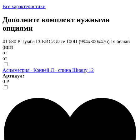
Все характеристики
Дополните комплект нужными
опциями
41 680 Р
Тумба ГЛЕЙС/Glace 100П (994х300х476) 1я белый
(низ)
от
от
Асимметрия - Конвей Л - спина Шиацу 12
Артикул:
0 Р