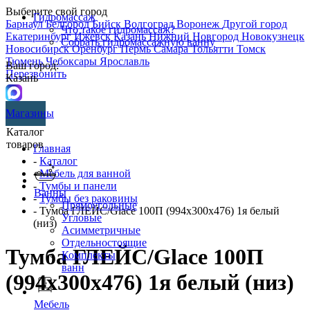
Выберите свой город
Гидромассаж
Барнаул
Белгород
Бийск
Волгоград
Воронеж
Другой город
Что такое гидромассаж?
Екатеринбург
Ижевск
Казань
Нижний Новгород
Новокузнецк
Собрать гидромассажную ванну
Новосибирск
Оренбург
Пермь
Самара
Тольятти
Томск
Тюмень
Чебоксары
Ярославль
Ваш город:
Перезвонить
Казань
Магазины
Каталог
товаров
Главная
-
Каталог
-
Мебель для ванной
-
Тумбы и панели
Ванны
-
Тумбы без раковины
Прямоугольные
- Тумба ГЛЕЙС/Glace 100П (994х300х476) 1я белый
Угловые
(низ)
Асимметричные
Отдельностоящие
Тумба ГЛЕЙС/Glace 100П
Комплекты
ванн
(994х300х476) 1я белый (низ)
Мебель