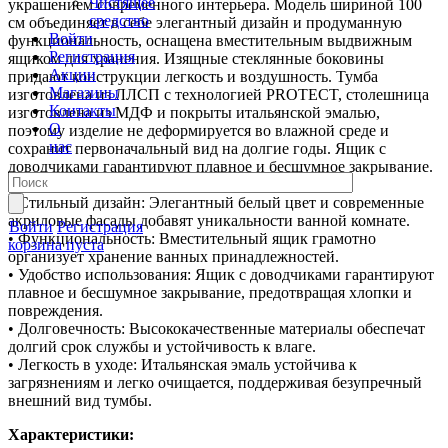
Чистящее
украшением современного интерьера. Модель шириной 100
средство
см объединяет в себе элегантный дизайн и продуманную
Войти
функциональность, оснащена вместительным выдвижным
Регистрация
ящиком для хранения. Изящные стеклянные боковины
Акции
придают конструкции легкость и воздушность. Тумба
Магазины
изготовлена из ЛЛСП с технологией PROTECT, столешница
Контакты
изготовлена из МДФ и покрыты итальянской эмалью,
О
поэтому изделие не деформируется во влажной среде и
нас
сохранит первоначальный вид на долгие годы. Ящик с
доводчиками гарантируют плавное и бесшумное закрывание.
• Стильный дизайн: Элегантный белый цвет и современные
акриловые фасады добавят уникальности ванной комнате.
Войти
Регистрация
• Функциональность: Вместительный ящик грамотно
корзина пуста
организует хранение ванных принадлежностей.
• Удобство использования: Ящик с доводчиками гарантируют
плавное и бесшумное закрывание, предотвращая хлопки и
повреждения.
• Долговечность: Высококачественные материалы обеспечат
долгий срок службы и устойчивость к влаге.
• Легкость в уходе: Итальянская эмаль устойчива к
загрязнениям и легко очищается, поддерживая безупречный
внешний вид тумбы.
Характеристики: