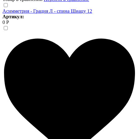
Асимметрия - Грация Л - спина Шиацу 12
Артикул:
0 Р