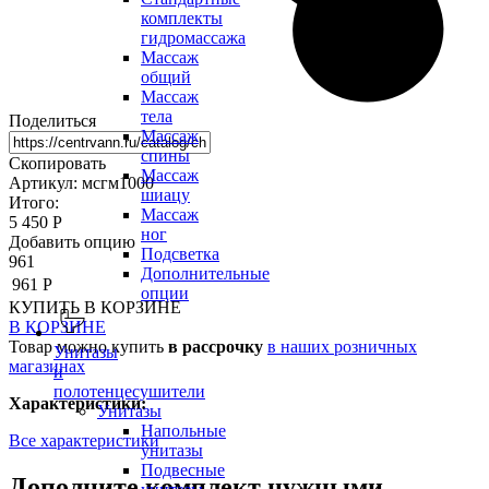
комплекты
гидромассажа
Массаж
общий
Массаж
тела
Поделиться
Массаж
спины
Скопировать
Массаж
Артикул: мсгм1000
шиацу
Итого:
Массаж
5 450 Р
ног
Добавить опцию
Подсветка
961
Дополнительные
961 Р
опции
КУПИТЬ
В КОРЗИНЕ
В КОРЗИНЕ
Товар можно купить
в рассрочку
в наших розничных
Унитазы
магазинах
и
полотенцесушители
Характеристики:
Унитазы
Напольные
Все характеристики
унитазы
Подвесные
Дополните комплект нужными