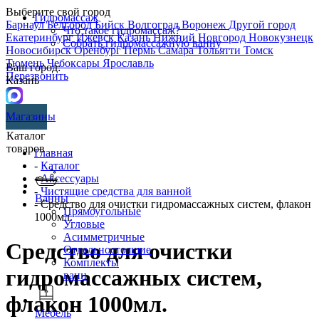
Выберите свой город
Гидромассаж
Барнаул
Белгород
Бийск
Волгоград
Воронеж
Другой город
Что такое гидромассаж?
Екатеринбург
Ижевск
Казань
Нижний Новгород
Новокузнецк
Собрать гидромассажную ванну
Новосибирск
Оренбург
Пермь
Самара
Тольятти
Томск
Тюмень
Чебоксары
Ярославль
Ваш город:
Перезвонить
Казань
Магазины
Каталог
товаров
Главная
-
Каталог
-
Аксессуары
-
Чистящие средства для ванной
Ванны
- Средство для очистки гидромассажных систем, флакон
Прямоугольные
1000мл.
Угловые
Асимметричные
Средство для очистки
Отдельностоящие
Комплекты
гидромассажных систем,
ванн
флакон 1000мл.
Мебель