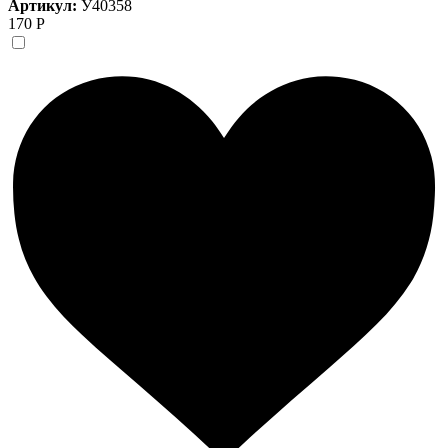
Артикул:
У40358
170 Р