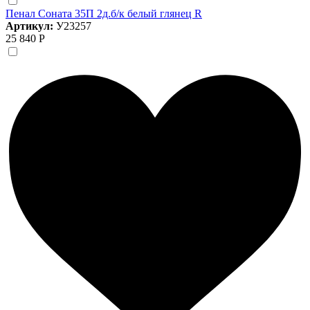
Пенал Соната 35П 2д.б/к белый глянец R
Артикул:
У23257
25 840 Р