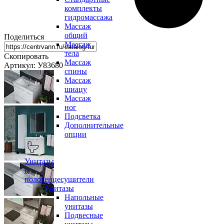
комплекты
гидромассажа
Массаж
общий
Поделиться
Массаж
тела
Скопировать
Массаж
Артикул: У83680
спины
Массаж
шиацу
Массаж
ног
Подсветка
Дополнительные
опции
Унитазы
и
полотенцесушители
Унитазы
Напольные
унитазы
Подвесные