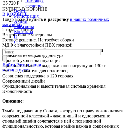
Чистящее
35 720 Р
средство
КУПИТЬ
В КОРЗИНЕ
Войти
В КОРЗИНЕ
Регистрация
Товар можно купить
в рассрочку
в наших розничных
Акции
магазинах
Магазины
2 года гарантии
Контакты
Влагостойкие материалы
О
Готовое решение. Не требует сборки
нас
МДФ с влагостойкой ПВХ пленкой
Мягкое закрывание. Дверные петли с доводчиками
Надежная немецкая фурнитура
Простой уход и эксплуатация
Войти
Регистрация
Прочность. Навесы выдерживают нагрузку до 130кг
корзина пуста
Ручка – держатель для полотенец
Сервисная поддержка в 120 городах
Современный дизайн
Функциональная и вместительная система хранения
Экологичность
Описание:
Тумба под раковину Соната, которую по праву можно назвать
современной классикой - лаконичный и одновременно
стильный дизайн сочетаются в ней с повышенной
функциональностью, которая крайне важна в современных