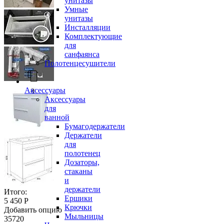
унитазы
Умные
унитазы
Инсталляции
Комплектующие
для
санфаянса
Полотенцесушители
Аксессуары
Аксессуары
для
ванной
Бумагодержатели
Держатели
для
полотенец
Дозаторы,
стаканы
и
держатели
Итого:
Ершики
5 450 Р
Крючки
Добавить опцию
Мыльницы
35720