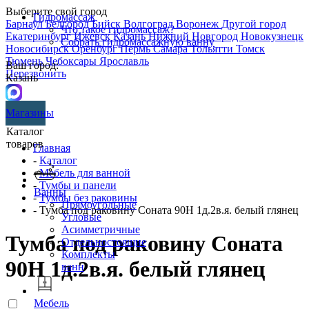
Выберите свой город
Гидромассаж
Барнаул
Белгород
Бийск
Волгоград
Воронеж
Другой город
Что такое гидромассаж?
Екатеринбург
Ижевск
Казань
Нижний Новгород
Новокузнецк
Собрать гидромассажную ванну
Новосибирск
Оренбург
Пермь
Самара
Тольятти
Томск
Тюмень
Чебоксары
Ярославль
Ваш город:
Перезвонить
Казань
Магазины
Каталог
товаров
Главная
-
Каталог
-
Мебель для ванной
-
Тумбы и панели
Ванны
-
Тумбы без раковины
Прямоугольные
- Тумба под раковину Соната 90Н 1д.2в.я. белый глянец
Угловые
Асимметричные
Тумба под раковину Соната
Отдельностоящие
Комплекты
90Н 1д.2в.я. белый глянец
ванн
Мебель