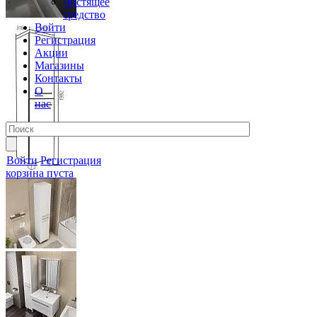
Чистящее
средство
Войти
Регистрация
Акции
Магазины
Контакты
О
нас
Войти
Регистрация
корзина пуста