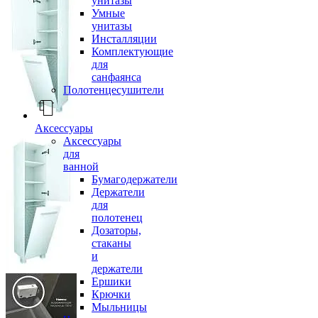
унитазы
Умные
унитазы
Инсталляции
Комплектующие
для
санфаянса
Полотенцесушители
Аксессуары
Аксессуары
для
ванной
Бумагодержатели
Держатели
для
полотенец
Дозаторы,
стаканы
и
держатели
Ершики
Крючки
Мыльницы