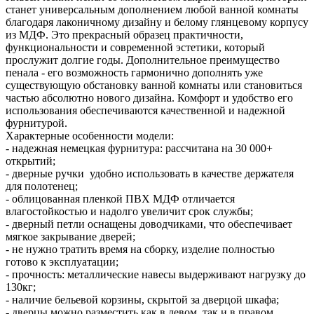
станет универсальным дополнением любой ванной комнаты
благодаря лаконичному дизайну и белому глянцевому корпусу
из МДФ. Это прекрасный образец практичности,
функциональности и современной эстетики, который
прослужит долгие годы. Дополнительное преимущество
пенала - его возможность гармонично дополнять уже
существующую обстановку ванной комнаты или становиться
частью абсолютно нового дизайна. Комфорт и удобство его
использования обеспечиваются качественной и надежной
фурнитурой.
Характерные особенности модели:
- надежная немецкая фурнитура: рассчитана на 30 000+
открытий;
- дверные ручки удобно использовать в качестве держателя
для полотенец;
- облицованная пленкой ПВХ МДФ отличается
влагостойкостью и надолго увеличит срок службы;
- дверный петли оснащены доводчиками, что обеспечивает
мягкое закрывание дверей;
- не нужно тратить время на сборку, изделие полностью
готово к эксплуатации;
- прочность: металлические навесы выдерживают нагрузку до
130кг;
- наличие бельевой корзины, скрытой за дверцой шкафа;
- дверцы можно разместить как в левом, так и в правом