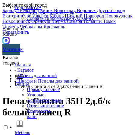
Выберите свой город
Гидромассаж
Барнаул
Белгород
Бийск
Волгоград
Воронеж
Другой город
Что такое гидромассаж?
Екатеринбург
Ижевск
Казань
Нижний Новгород
Новокузнецк
Собрать гидромассажную ванну
Новосибирск
Оренбург
Пермь
Самара
Тольятти
Томск
Тюмень
Чебоксары
Ярославль
Ваш город:
Перезвонить
Казань
Магазины
Каталог
товаров
Главная
-
Каталог
-
Мебель для ванной
-
Шкафы и Пеналы для ванной
Ванны
- Пенал Соната 35Н 2д.б/к белый глянец R
Прямоугольные
Угловые
Пенал Соната 35Н 2д.б/к
Асимметричные
Отдельностоящие
белый глянец R
Комплекты
ванн
Мебель