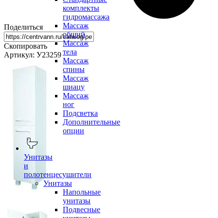
комплекты
гидромассажа
Массаж
Поделиться
общий
Массаж
Скопировать
тела
Артикул: У23259
Массаж
спины
Массаж
шиацу
Массаж
ног
Подсветка
Дополнительные
опции
Унитазы
и
полотенцесушители
Унитазы
Напольные
унитазы
Подвесные