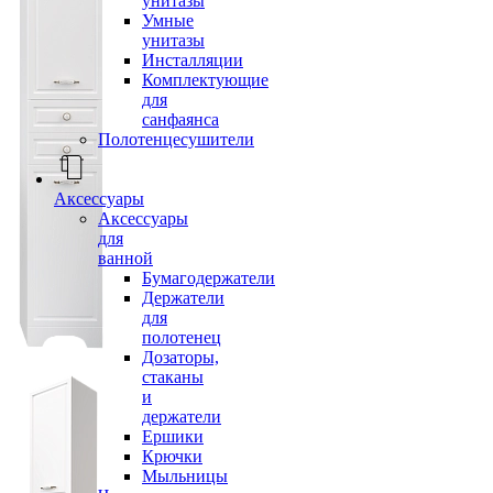
унитазы
Умные
унитазы
Инсталляции
Комплектующие
для
санфаянса
Полотенцесушители
Аксессуары
Аксессуары
для
ванной
Бумагодержатели
Держатели
для
полотенец
Дозаторы,
стаканы
и
держатели
Ершики
Крючки
Мыльницы