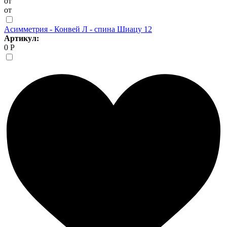
от
от
Асимметрия - Конвей Л - спина Шиацу 12
Артикул:
0 Р