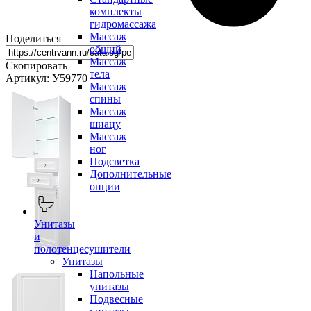
комплекты
гидромассажа
Массаж
Поделиться
общий
Массаж
Скопировать
тела
Артикул: У59770
Массаж
спины
Массаж
шиацу
Массаж
ног
Подсветка
Дополнительные
опции
Унитазы
и
полотенцесушители
Унитазы
Напольные
унитазы
Подвесные