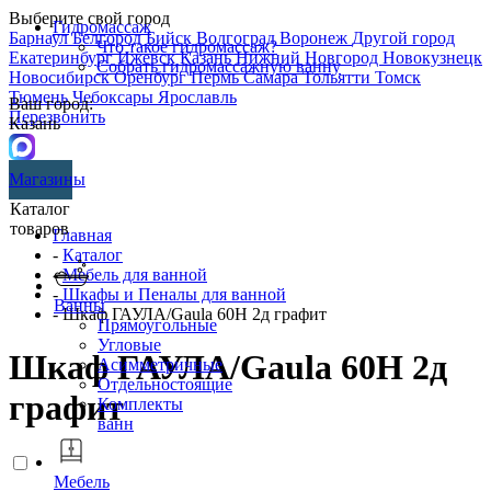
Выберите свой город
Гидромассаж
Барнаул
Белгород
Бийск
Волгоград
Воронеж
Другой город
Что такое гидромассаж?
Екатеринбург
Ижевск
Казань
Нижний Новгород
Новокузнецк
Собрать гидромассажную ванну
Новосибирск
Оренбург
Пермь
Самара
Тольятти
Томск
Тюмень
Чебоксары
Ярославль
Ваш город:
Перезвонить
Казань
Магазины
Каталог
товаров
Главная
-
Каталог
-
Мебель для ванной
-
Шкафы и Пеналы для ванной
Ванны
- Шкаф ГАУЛА/Gaula 60Н 2д графит
Прямоугольные
Угловые
Шкаф ГАУЛА/Gaula 60Н 2д
Асимметричные
Отдельностоящие
графит
Комплекты
ванн
Мебель