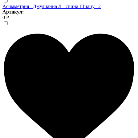
Асимметрия - Джулианна Л - спина Шиацу 12
Артикул:
0 Р