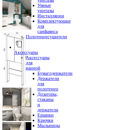
унитазы
Умные
унитазы
Инсталляции
Комплектующие
для
санфаянса
Полотенцесушители
Аксессуары
Аксессуары
для
ванной
Бумагодержатели
Держатели
для
полотенец
Дозаторы,
стаканы
и
держатели
Ершики
Крючки
Мыльницы