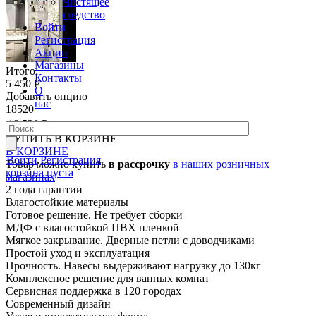
Чистящее
средство
Войти
Регистрация
Акции
Магазины
Итого:
Контакты
5 450 Р
О
Добавить опцию
нас
18520
18 520 Р
КУПИТЬ
В КОРЗИНЕ
В КОРЗИНЕ
Войти
Регистрация
Товар можно купить
в рассрочку
в наших розничных
корзина пуста
магазинах
2 года гарантии
Влагостойкие материалы
Готовое решение. Не требует сборки
МДФ с влагостойкой ПВХ пленкой
Мягкое закрывание. Дверные петли с доводчиками
Простой уход и эксплуатация
Прочность. Навесы выдерживают нагрузку до 130кг
Комплексное решение для ванных комнат
Сервисная поддержка в 120 городах
Современный дизайн