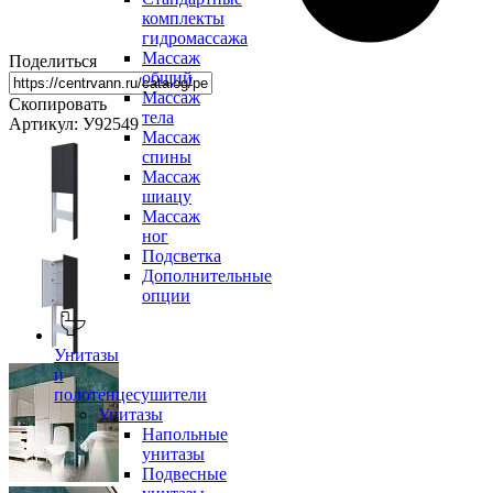
комплекты
гидромассажа
Массаж
Поделиться
общий
Массаж
Скопировать
тела
Артикул: У92549
Массаж
спины
Массаж
шиацу
Массаж
ног
Подсветка
Дополнительные
опции
Унитазы
и
полотенцесушители
Унитазы
Напольные
унитазы
Подвесные