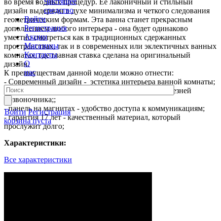
Чистящее
во время водных процедур. Ее лаконичный и стильный
средство
дизайн выдержан в духе минимализма и четкого следования
Войти
геометрическим формам. Эта ванна станет прекрасным
Регистрация
дополнением любого интерьера - она будет одинаково
Акции
уместно смотреться как в традиционных сдержанных
Магазины
пространствах, так и в современных или эклектичных ванных
Контакты
комнатах, где главная ставка сделана на оригинальный
О
дизайн.
нас
К преимуществам данной модели можно отнести:
- Современный дизайн - эстетика интерьера ванной комнаты;
-поддержка спины - комфорт и профилактика болезней
позвоночника;;
- панель на магнитах - удобство доступа к коммуникациям;
Войти
Регистрация
- гарантия 17 лет - качественный материал, который
корзина пуста
прослужит долго;
Характеристики:
Все характеристики