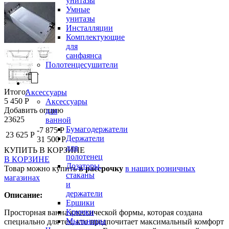
унитазы
Умные
унитазы
Инсталляции
Комплектующие
для
санфаянса
Полотенцесушители
Итого:
Аксессуары
5 450 Р
Аксессуары
Добавить опцию
для
23625
ванной
Бумагодержатели
-7 875 Р
23 625 Р
Держатели
31 500 Р
для
КУПИТЬ
В КОРЗИНЕ
полотенец
В КОРЗИНЕ
Дозаторы,
Товар можно купить
в рассрочку
в наших розничных
стаканы
магазинах
и
держатели
Описание:
Ершики
Крючки
Просторная ванна классической формы, которая создана
Мыльницы
специально для тех, кто предпочитает максимальный комфорт