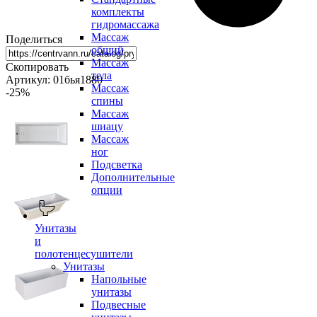
комплекты
гидромассажа
Массаж
Поделиться
общий
Массаж
Скопировать
тела
Артикул: 01бья1880
Массаж
-25
%
спины
Массаж
шиацу
Массаж
ног
Подсветка
Дополнительные
опции
Унитазы
и
полотенцесушители
Унитазы
Напольные
унитазы
Подвесные