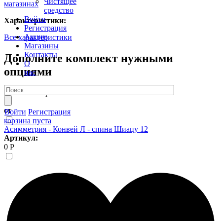
Чистящее
магазинах
средство
Войти
Характеристики:
Регистрация
Акции
Все характеристики
Магазины
Контакты
Дополните комплект нужными
О
опциями
нас
7 408 Р
Шторка P-05 85*150
от
от
Войти
Регистрация
корзина пуста
Асимметрия - Конвей Л - спина Шиацу 12
Артикул:
0 Р