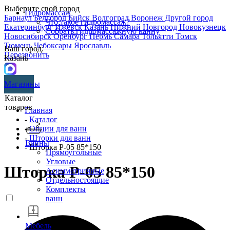
Выберите свой город
Гидромассаж
Барнаул
Белгород
Бийск
Волгоград
Воронеж
Другой город
Что такое гидромассаж?
Екатеринбург
Ижевск
Казань
Нижний Новгород
Новокузнецк
Собрать гидромассажную ванну
Новосибирск
Оренбург
Пермь
Самара
Тольятти
Томск
Тюмень
Чебоксары
Ярославль
Ваш город:
Перезвонить
Казань
Магазины
Каталог
товаров
Главная
-
Каталог
-
Опции для ванн
-
Шторки для ванн
Ванны
- Шторка P-05 85*150
Прямоугольные
Угловые
Шторка P-05 85*150
Асимметричные
Отдельностоящие
Комплекты
ванн
Мебель