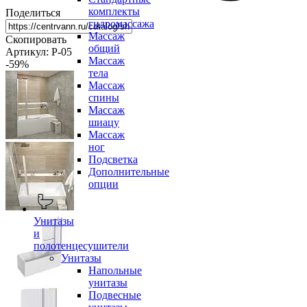
комплекты
Поделиться
гидромассажа
Массаж
Скопировать
общий
Артикул: P-05
Массаж
-59
%
тела
Массаж
спины
Массаж
шиацу
Массаж
ног
Подсветка
Дополнительные
опции
Унитазы
и
полотенцесушители
Унитазы
Напольные
унитазы
Подвесные