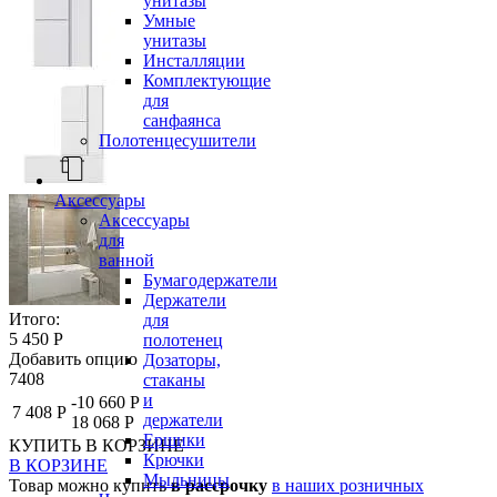
унитазы
Умные
унитазы
Инсталляции
Комплектующие
для
санфаянса
Полотенцесушители
Аксессуары
Аксессуары
для
ванной
Бумагодержатели
Держатели
Итого:
для
5 450 Р
полотенец
Добавить опцию
Дозаторы,
7408
стаканы
и
-10 660 Р
7 408 Р
держатели
18 068 Р
Ершики
КУПИТЬ
В КОРЗИНЕ
Крючки
В КОРЗИНЕ
Мыльницы
Товар можно купить
в рассрочку
в наших розничных