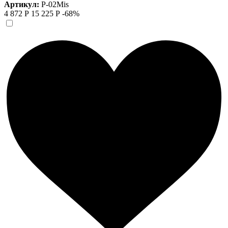
Артикул:
Р-02Mis
4 872 Р
15 225 Р
-68%