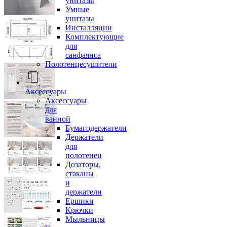
унитазы
Умные
унитазы
Инсталляции
Комплектующие
для
санфаянса
Полотенцесушители
Аксессуары
Аксессуары
для
ванной
Бумагодержатели
Держатели
для
полотенец
Дозаторы,
стаканы
и
держатели
Ершики
Крючки
Мыльницы