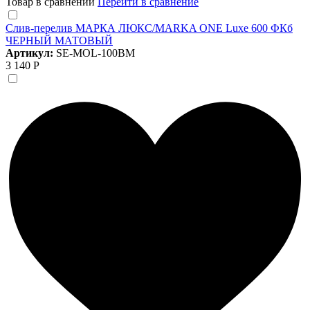
Товар в сравнении
Перейти в сравнение
Слив-перелив МАРКА ЛЮКС/MARKA ONE Luxe 600 ФКб
ЧЕРНЫЙ МАТОВЫЙ
Артикул:
SE-MOL-100BM
3 140 Р