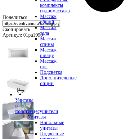
комплекты
гидромассажа
Массаж
Поделиться
общий
Массаж
Скопировать
тела
Артикул: 01ра1990
Массаж
спины
Массаж
шиацу
Массаж
ног
Подсветка
Дополнительные
опции
Унитазы
и
полотенцесушители
Унитазы
Напольные
унитазы
Подвесные