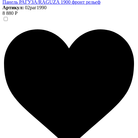
Панель РАГУЗА/RAGUZA 1900 фронт рельеф
Артикул:
02раг1990
8 880 Р