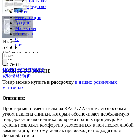
Чистящее
средство
Войти
Регистрация
Акции
Магазины
Контакты
О
Итого:
нас
5 450 Р
Добавить опцию
40760
40 760 Р
Войти
Регистрация
КУПИТЬ
В КОРЗИНЕ
корзина пуста
В КОРЗИНЕ
Товар можно купить
в рассрочку
в наших розничных
магазинах
Описание:
Просторная и вместительная RAGUZA отличается особым
углом наклона спинки, который обеспечивает необходимую
поддержку позвоночника во время водных процедур. Ее
купель позволяет комфортно разместиться в ней людям любой
комплекции, поэтому модель превосходно подходит для
большой семьи.