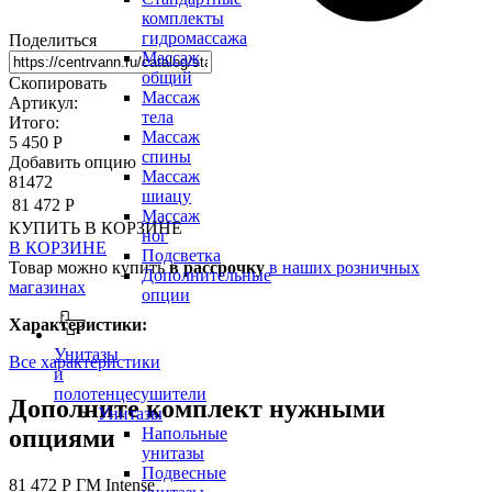
комплекты
гидромассажа
Поделиться
Массаж
общий
Скопировать
Массаж
Артикул:
тела
Итого:
Массаж
5 450 Р
спины
Добавить опцию
Массаж
81472
шиацу
81 472 Р
Массаж
КУПИТЬ
В КОРЗИНЕ
ног
В КОРЗИНЕ
Подсветка
Товар можно купить
в рассрочку
в наших розничных
Дополнительные
магазинах
опции
Характеристики:
Унитазы
Все характеристики
и
полотенцесушители
Дополните комплект нужными
Унитазы
опциями
Напольные
унитазы
Подвесные
81 472 Р
ГМ Intense