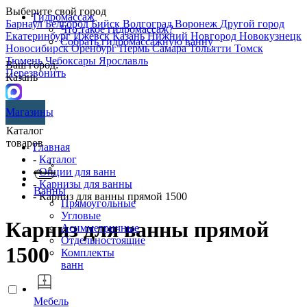
Выберите свой город
Гидромассаж
Барнаул
Белгород
Бийск
Волгоград
Воронеж
Другой город
Что такое гидромассаж?
Екатеринбург
Ижевск
Казань
Нижний Новгород
Новокузнецк
Собрать гидромассажную ванну
Новосибирск
Оренбург
Пермь
Самара
Тольятти
Томск
Тюмень
Чебоксары
Ярославль
Ваш город:
Перезвонить
Казань
Магазины
Каталог
товаров
Главная
-
Каталог
-
Опции для ванн
-
Карнизы для ванны
Ванны
- Карниз для ванны прямой 1500
Прямоугольные
Угловые
Карниз для ванны прямой
Асимметричные
Отдельностоящие
1500
Комплекты
ванн
Мебель