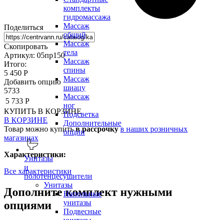
комплекты
гидромассажа
Массаж
Поделиться
общий
Массаж
Скопировать
тела
Артикул: 05пр150
Массаж
Итого:
спины
5 450 Р
Массаж
Добавить опцию
шиацу
5733
Массаж
5 733 Р
ног
КУПИТЬ
В КОРЗИНЕ
Подсветка
В КОРЗИНЕ
Дополнительные
Товар можно купить
в рассрочку
в наших розничных
опции
магазинах
Характеристики:
Унитазы
и
Все характеристики
полотенцесушители
Унитазы
Дополните комплект нужными
Напольные
унитазы
опциями
Подвесные