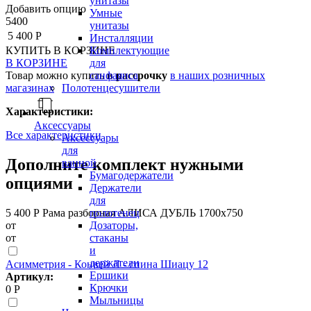
унитазы
Добавить опцию
Умные
5400
унитазы
5 400 Р
Инсталляции
КУПИТЬ
В КОРЗИНЕ
Комплектующие
В КОРЗИНЕ
для
Товар можно купить
в рассрочку
в наших розничных
санфаянса
магазинах
Полотенцесушители
Характеристики:
Аксессуары
Все характеристики
Аксессуары
для
Дополните комплект нужными
ванной
Бумагодержатели
опциями
Держатели
для
5 400 Р
Рама разборная АЛИСА ДУБЛЬ 1700х750
полотенец
от
Дозаторы,
от
стаканы
и
держатели
Асимметрия - Конвей Л - спина Шиацу 12
Ершики
Артикул:
Крючки
0 Р
Мыльницы