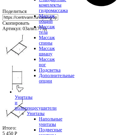
комплекты
гидромассажа
Поделиться
Массаж
общий
Скопировать
Массаж
Артикул: 03али1775д
тела
Массаж
спины
Массаж
шиацу
Массаж
ног
Подсветка
Дополнительные
опции
Унитазы
и
полотенцесушители
Унитазы
Напольные
унитазы
Итого:
Подвесные
5 450 Р