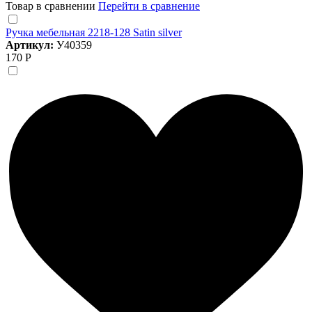
Товар в сравнении
Перейти в сравнение
Ручка мебельная 2218-128 Satin silver
Артикул:
У40359
170 Р