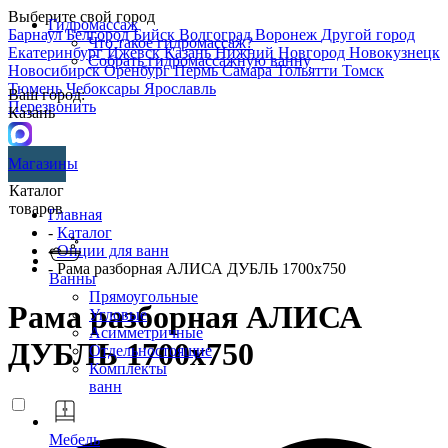
Выберите свой город
Гидромассаж
Барнаул
Белгород
Бийск
Волгоград
Воронеж
Другой город
Что такое гидромассаж?
Екатеринбург
Ижевск
Казань
Нижний Новгород
Новокузнецк
Собрать гидромассажную ванну
Новосибирск
Оренбург
Пермь
Самара
Тольятти
Томск
Тюмень
Чебоксары
Ярославль
Ваш город:
Перезвонить
Казань
Магазины
Каталог
товаров
Главная
-
Каталог
-
Опции для ванн
- Рама разборная АЛИСА ДУБЛЬ 1700х750
Ванны
Прямоугольные
Рама разборная АЛИСА
Угловые
Асимметричные
ДУБЛЬ 1700х750
Отдельностоящие
Комплекты
ванн
Мебель