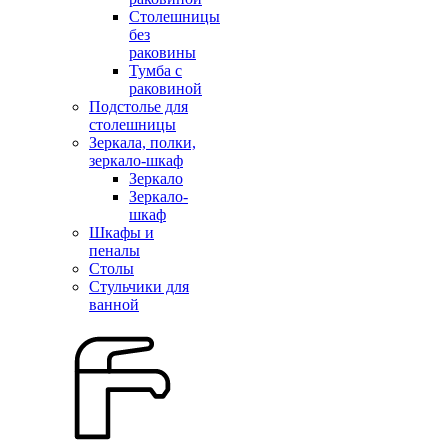
Столешницы
без
раковины
Тумба с
раковиной
Подстолье для
столешницы
Зеркала, полки,
зеркало-шкаф
Зеркало
Зеркало-
шкаф
Шкафы и
пеналы
Столы
Стульчики для
ванной