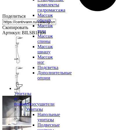
комплекты
гидромассажа
Массаж
Поделиться
общий
Массаж
Скопировать
тела
Артикул: BILSB1Fi06
Массаж
спины
Массаж
шиацу
Массаж
ног
Подсветка
Дополнительные
опции
Унитазы
и
полотенцесушители
Унитазы
Напольные
унитазы
Подвесные