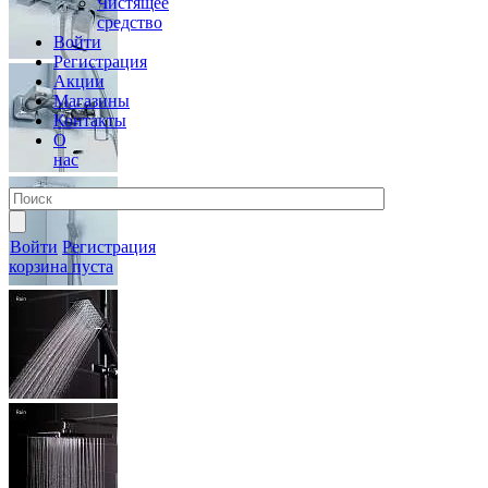
Чистящее
средство
Войти
Регистрация
Акции
Магазины
Контакты
О
нас
Войти
Регистрация
корзина пуста