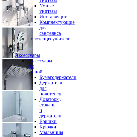
унитазы
Умные
унитазы
Инсталляции
Комплектующие
для
санфаянса
Полотенцесушители
Аксессуары
Аксессуары
для
ванной
Бумагодержатели
Держатели
для
полотенец
Дозаторы,
стаканы
и
держатели
Ершики
Крючки
Мыльницы