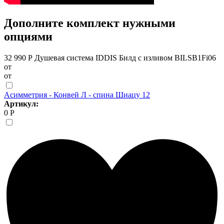
Дополните комплект нужными
опциями
32 990 Р
Душевая система IDDIS Билд с изливом BILSB1Fi06
от
от
Асимметрия - Конвей Л - спина Шиацу 12
Артикул:
0 Р