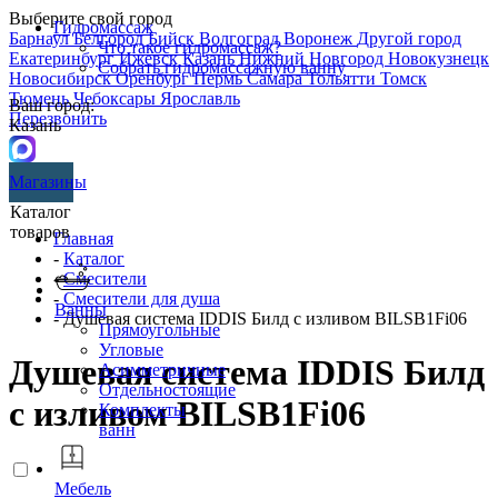
Выберите свой город
Гидромассаж
Барнаул
Белгород
Бийск
Волгоград
Воронеж
Другой город
Что такое гидромассаж?
Екатеринбург
Ижевск
Казань
Нижний Новгород
Новокузнецк
Собрать гидромассажную ванну
Новосибирск
Оренбург
Пермь
Самара
Тольятти
Томск
Тюмень
Чебоксары
Ярославль
Ваш город:
Перезвонить
Казань
Магазины
Каталог
товаров
Главная
-
Каталог
-
Смесители
-
Смесители для душа
Ванны
- Душевая система IDDIS Билд с изливом BILSB1Fi06
Прямоугольные
Угловые
Душевая система IDDIS Билд
Асимметричные
Отдельностоящие
с изливом BILSB1Fi06
Комплекты
ванн
Мебель