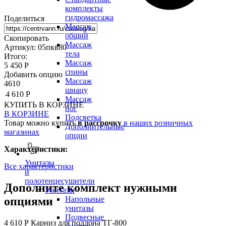
комплекты
гидромассажа
Поделиться
Массаж
общий
Скопировать
Массаж
Артикул: 05пкв80
тела
Итого:
Массаж
5 450 Р
спины
Добавить опцию
Массаж
4610
шиацу
4 610 Р
Массаж
КУПИТЬ
В КОРЗИНЕ
ног
В КОРЗИНЕ
Подсветка
Товар можно купить
в рассрочку
в наших розничных
Дополнительные
магазинах
опции
Характеристики:
Унитазы
Все характеристики
и
полотенцесушители
Дополните комплект нужными
Унитазы
опциями
Напольные
унитазы
Подвесные
4 610 Р
Карниз для поддона TГ-800