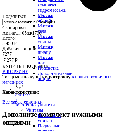
комплекты
гидромассажа
Массаж
Поделиться
общий
Массаж
Скопировать
тела
Артикул: 05дж1790
Массаж
Итого:
спины
5 450 Р
Массаж
Добавить опцию
шиацу
7277
Массаж
7 277 Р
ног
КУПИТЬ
В КОРЗИНЕ
Подсветка
В КОРЗИНЕ
Дополнительные
Товар можно купить
в рассрочку
в наших розничных
опции
магазинах
Характеристики:
Унитазы
и
Все характеристики
полотенцесушители
Унитазы
Дополните комплект нужными
Напольные
унитазы
опциями
Подвесные