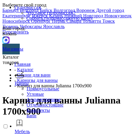
Выберите свой город
Гидромассаж
Барнаул
Белгород
Бийск
Волгоград
Воронеж
Другой город
Что такое гидромассаж?
Екатеринбург
Ижевск
Казань
Нижний Новгород
Новокузнецк
Собрать гидромассажную ванну
Новосибирск
Оренбург
Пермь
Самара
Тольятти
Томск
Тюмень
Чебоксары
Ярославль
Ваш город:
Перезвонить
Казань
Магазины
Каталог
товаров
Главная
-
Каталог
-
Опции для ванн
-
Карнизы для ванны
Ванны
- Карниз для ванны Julianna 1700х900
Прямоугольные
Угловые
Карниз для ванны Julianna
Асимметричные
Отдельностоящие
1700х900
Комплекты
ванн
Мебель