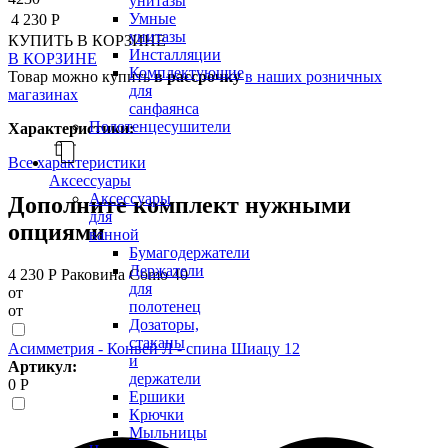
унитазы
Умные
4 230 Р
унитазы
КУПИТЬ
В КОРЗИНЕ
Инсталляции
В КОРЗИНЕ
Комплектующие
Товар можно купить
в рассрочку
в наших розничных
для
магазинах
санфаянса
Полотенцесушители
Характеристики:
Все характеристики
Аксессуары
Аксессуары
Дополните комплект нужными
для
опциями
ванной
Бумагодержатели
Держатели
4 230 Р
Раковина Como 40
для
от
полотенец
от
Дозаторы,
стаканы
Асимметрия - Конвей Л - спина Шиацу 12
и
Артикул:
держатели
0 Р
Ершики
Крючки
Мыльницы