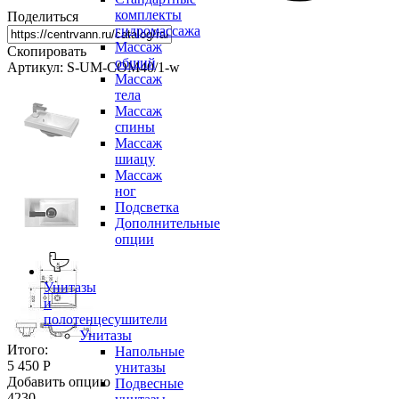
комплекты
Поделиться
гидромассажа
Массаж
Скопировать
общий
Артикул: S-UM-COM40/1-w
Массаж
тела
Массаж
спины
Массаж
шиацу
Массаж
ног
Подсветка
Дополнительные
опции
Унитазы
и
полотенцесушители
Унитазы
Итого:
Напольные
5 450 Р
унитазы
Добавить опцию
Подвесные
4230