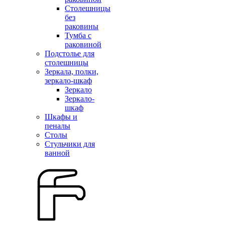
Столешницы
без
раковины
Тумба с
раковиной
Подстолье для
столешницы
Зеркала, полки,
зеркало-шкаф
Зеркало
Зеркало-
шкаф
Шкафы и
пеналы
Столы
Стульчики для
ванной