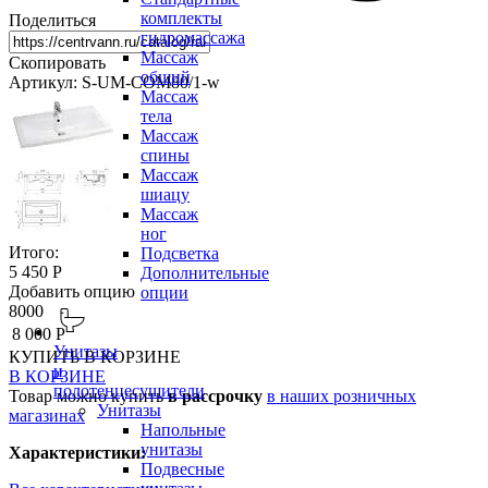
комплекты
Поделиться
гидромассажа
Массаж
Скопировать
общий
Артикул: S-UM-COM80/1-w
Массаж
тела
Массаж
спины
Массаж
шиацу
Массаж
ног
Итого:
Подсветка
5 450 Р
Дополнительные
Добавить опцию
опции
8000
8 000 Р
Унитазы
КУПИТЬ
В КОРЗИНЕ
и
В КОРЗИНЕ
полотенцесушители
Товар можно купить
в рассрочку
в наших розничных
Унитазы
магазинах
Напольные
унитазы
Характеристики:
Подвесные