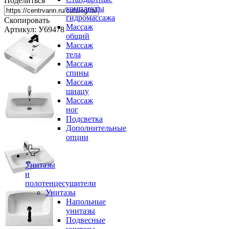
Поделиться
комплекты
гидромассажа
Скопировать
Массаж
Артикул: У69478
общий
Массаж
тела
Массаж
спины
Массаж
шиацу
Массаж
ног
Подсветка
Дополнительные
опции
Унитазы
и
полотенцесушители
Унитазы
Напольные
унитазы
Подвесные