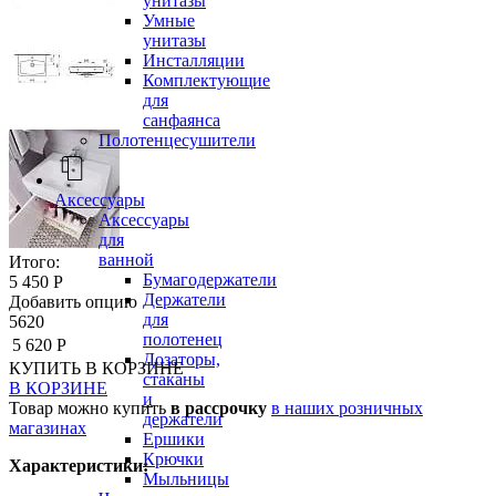
унитазы
Умные
унитазы
Инсталляции
Комплектующие
для
санфаянса
Полотенцесушители
Аксессуары
Аксессуары
для
ванной
Итого:
Бумагодержатели
5 450 Р
Держатели
Добавить опцию
для
5620
полотенец
5 620 Р
Дозаторы,
КУПИТЬ
В КОРЗИНЕ
стаканы
В КОРЗИНЕ
и
Товар можно купить
в рассрочку
в наших розничных
держатели
магазинах
Ершики
Крючки
Характеристики:
Мыльницы