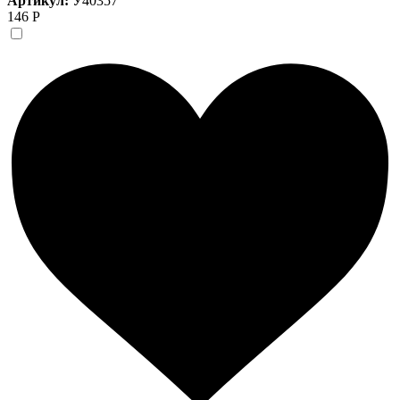
Артикул:
У40357
146 Р