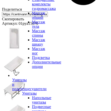
комплекты
гидромассажа
Поделиться
Массаж
общий
Скопировать
Массаж
Артикул: 01руа15070
тела
Массаж
спины
Массаж
шиацу
Массаж
ног
Подсветка
Дополнительные
опции
Унитазы
и
полотенцесушители
Унитазы
Напольные
унитазы
Подвесные