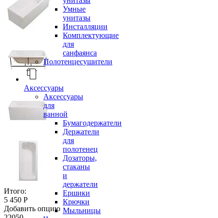
унитазы
Умные
унитазы
Инсталляции
Комплектующие
для
санфаянса
Полотенцесушители
Аксессуары
Аксессуары
для
ванной
Бумагодержатели
Держатели
для
полотенец
Дозаторы,
стаканы
и
держатели
Итого:
Ершики
5 450 Р
Крючки
Добавить опцию
Мыльницы
22050