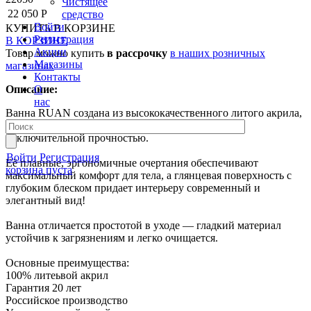
Чистящее
22 050 Р
средство
Войти
КУПИТЬ
В КОРЗИНЕ
Регистрация
В КОРЗИНЕ
Акции
Товар можно купить
в рассрочку
в наших розничных
Магазины
магазинах
Контакты
О
Описание:
нас
Ванна RUAN создана из высококачественного литого акрила,
который долго сохраняет тепло воды и обладает
исключительной прочностью.
Войти
Регистрация
Её плавные, эргономичные очертания обеспечивают
корзина пуста
максимальный комфорт для тела, а глянцевая поверхность с
глубоким блеском придает интерьеру современный и
элегантный вид!
Ванна отличается простотой в уходе — гладкий материал
устойчив к загрязнениям и легко очищается.
Основные преимущества:
100% литеьвой акрил
Гарантия 20 лет
Российское производство